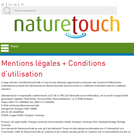
DE
US / UK
FR
Menü
Mentions légales + Conditions
d'utilisation
La page internet www.Naturetouch.info et tous les sous-domaines appartenant au domaine sont un portail d'information.
L'administrateur fournit des informations sur Naturetouch.info selon les termes et conditions mentionnées dans les conditions
suivantes :
Administrateur et responsable conformément au § 5 de la TMG (loi allemande sur les télémédias) est la société Coogni GmbH,
gestionnaire Angelika Throll-Keller, Victoria Keller, Diemershaldenstr. 13, D-70184 Stuttgart
Phone: 0049-711-51892840, Fax: 0049-711-51892850
E-Mail: webmaster@naturetouch.info
Amtsgericht Stuttgart HRB 730084
USt-ID: DE 265289022.
©2018, Coogni GmbH, Stuttgart, Germany
Pictures: ©Coogni GmbH, Stuttgart,Germany, ©Gartenschatz GmbH, Stuttgart, Germany, ©Dr. Christoph Moning, Freising,
Germany
Les contenus de Naturetouch.info ne sont qu'à but informatif. Toutes les descriptions ne prétendent pas à l'exhaustivité ou à
l'exactitude. L'offre de Naturetouch.info ne constitue ni des conseils, pas plus qu'elle ne constitue une recommandation d'achat ou