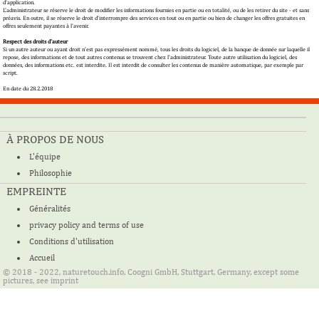
d'application.
L'administrateur se réserve le droit de modifier les informations fournies en partie ou en totalité, ou de les retirer du site - et sans
préavis. En outre, il se réserve le droit d'interrompre des services en tout ou en partie ou bien de changer les offres gratuites en
offres seulement payantes à l'avenir.
Respect des droits d'auteur
Si un autre auteur ou ayant droit n'est pas expressément nommé, tous les droits du logiciel, de la banque de donnée sur laquelle il
repose, des informations et de tout autres contenus se trouvent chez l'administrateur. Toute autre utilisation du logiciel, des
données, des informations etc. est interdite. Il est interdit de consulter les contenus de manière automatique, par exemple par
script.
En date du 28.2.2018
À PROPOS DE NOUS
L'équipe
Philosophie
EMPREINTE
Généralités
privacy policy and terms of use
Conditions d'utilisation
Accueil
© 2018 - 2022, naturetouch.info, Coogni GmbH, Stuttgart, Germany, except some
pictures, see imprint