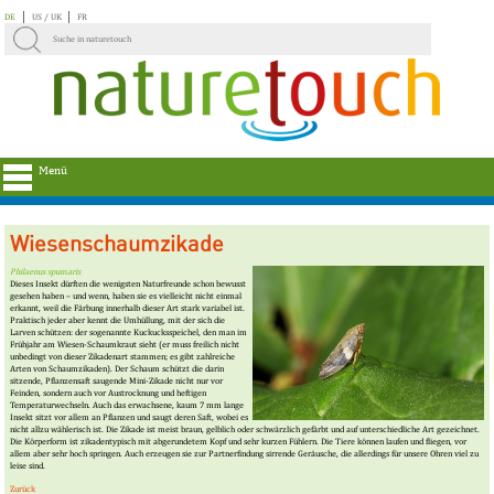
DE
US / UK
FR
Menü
Wiesenschaumzikade
Philaenus spumaris
Dieses Insekt dürften die wenigsten Naturfreunde schon bewusst
gesehen haben – und wenn, haben sie es vielleicht nicht einmal
erkannt, weil die Färbung innerhalb dieser Art stark variabel ist.
Praktisch jeder aber kennt die Umhüllung, mit der sich die
Larven schützen: der sogenannte Kuckucksspeichel, den man im
Frühjahr am Wiesen-Schaumkraut sieht (er muss freilich nicht
unbedingt von dieser Zikadenart stammen; es gibt zahlreiche
Arten von Schaumzikaden). Der Schaum schützt die darin
sitzende, Pflanzensaft saugende Mini-Zikade nicht nur vor
Feinden, sondern auch vor Austrocknung und heftigen
Temperaturwechseln. Auch das erwachsene, kaum 7 mm lange
Insekt sitzt vor allem an Pflanzen und saugt deren Saft, wobei es
nicht allzu wählerisch ist. Die Zikade ist meist braun, gelblich oder schwärzlich gefärbt und auf unterschiedliche Art gezeichnet.
Die Körperform ist zikadentypisch mit abgerundetem Kopf und sehr kurzen Fühlern. Die Tiere können laufen und fliegen, vor
allem aber sehr hoch springen. Auch erzeugen sie zur Partnerfindung sirrende Geräusche, die allerdings für unsere Ohren viel zu
leise sind.
Zurück