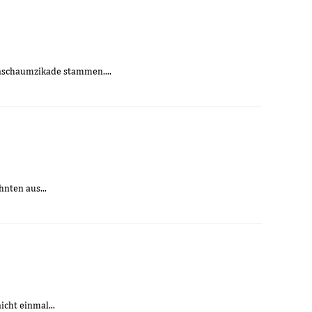
nschaumzikade stammen....
nten aus...
cht einmal...