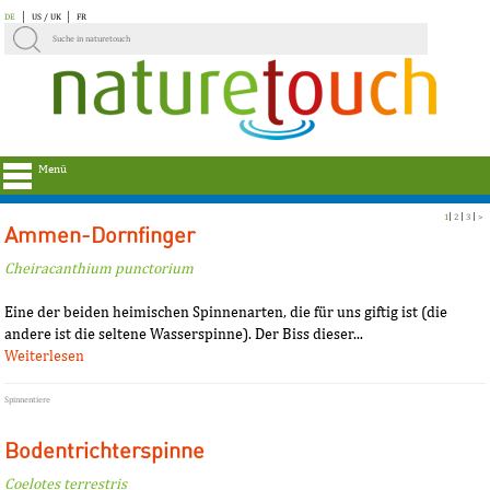
DE
US / UK
FR
Menü
1
2
3
>
Ammen-Dornfinger
Cheiracanthium punctorium
Eine der beiden heimischen Spinnenarten, die für uns giftig ist (die
andere ist die seltene Wasserspinne). Der Biss dieser...
Weiterlesen
Spinnentiere
Bodentrichterspinne
Coelotes terrestris