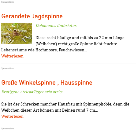
Spinnentiere
Gerandete Jagdspinne
Dolomedes fimbriatus
Diese recht häufige und mit bis zu 22 mm Länge
(Weibchen) recht große Spinne liebt feuchte
Lebensräume wie Hochmoore, Feuchtwiesen...
Weiterlesen
Spinnentiere
Große Winkelspinne , Hausspinne
Eratigena atrica=Tegenaria atrica
Sie ist der Schrecken mancher Hausfrau mit Spinnenphobie, denn die
Weibchen dieser Art können mit Beinen rund 7 cm...
Weiterlesen
Spinnentiere