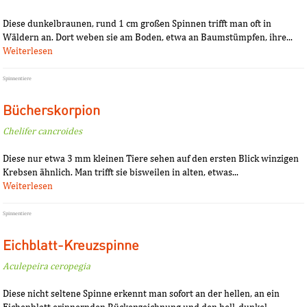
Diese dunkelbraunen, rund 1 cm großen Spinnen trifft man oft in
Wäldern an. Dort weben sie am Boden, etwa an Baumstümpfen, ihre...
Weiterlesen
Spinnentiere
Bücherskorpion
Chelifer cancroides
Diese nur etwa 3 mm kleinen Tiere sehen auf den ersten Blick winzigen
Krebsen ähnlich. Man trifft sie bisweilen in alten, etwas...
Weiterlesen
Spinnentiere
Eichblatt-Kreuzspinne
Aculepeira ceropegia
Diese nicht seltene Spinne erkennt man sofort an der hellen, an ein
Eichenblatt erinnernden Rückenzeichnung und den hell-dunkel...