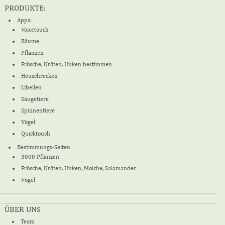
PRODUKTE:
Apps:
Voicetouch
Bäume
Pflanzen
Frösche, Kröten, Unken bestimmen
Heuschrecken
Libellen
Säugetiere
Spinnentiere
Vögel
Quicktouch
Bestimmungs-Seiten
3000 Pflanzen
Frösche, Kröten, Unken, Molche, Salamander
Vögel
ÜBER UNS
Team